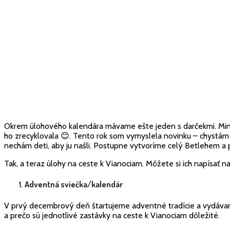
Okrem úlohového kalendára mávame ešte jeden s darčekmi. Min
ho zrecyklovala 😊. Tento rok som vymyslela novinku – chystám 
nechám deti, aby ju našli. Postupne vytvoríme celý Betlehem a 
Tak, a teraz úlohy na ceste k Vianociam. Môžete si ich napísať na
Adventná sviečka/kalendár
V prvý decembrový deň štartujeme adventné tradície a vydávame
a prečo sú jednotlivé zastávky na ceste k Vianociam dôležité.