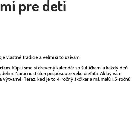
mi pre deti
e vlastné tradície a veľmi si to užívam.
ociam
. Kúpili sme si drevený kalendár so šuflíčkami a každý deň
i podelím. Náročnosť úloh prispôsobte veku dieťaťa. Ak by vám
a výtvarné. Teraz, keď je to 4-ročný škôlkar a má malú 1,5-ročnú