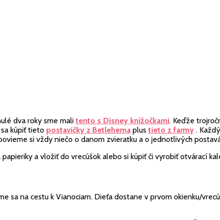
ulé dva roky sme mali
tento s Disney knížočkami
. Keďže trojro
sa kúpiť tieto
postavičky z Betlehema
plus
tieto z farmy
. Každý
povieme si vždy niečo o danom zvieratku a o jednotlivých postavá
 papieriky a vložiť do vrecúšok alebo si kúpiť či vyrobiť otvárací
 sa na cestu k Vianociam. Dieťa dostane v prvom okienku/vrecúšk