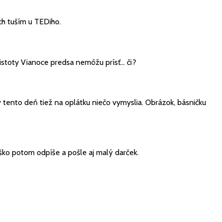
ch tuším u TEDiho.
čistoty Vianoce predsa nemôžu prísť… či?
v tento deň tiež na oplátku niečo vymyslia. Obrázok, básničku
ško potom odpíše a pošle aj malý darček.