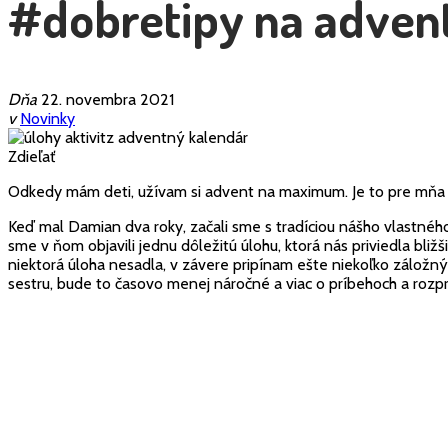
#dobretipy na adventn
Dňa
22. novembra 2021
v
Novinky
Zdieľať
Odkedy mám deti, užívam si advent na maximum. Je to pre mňa
Keď mal Damian dva roky, začali sme s tradíciou nášho vlastné
sme v ňom objavili jednu dôležitú úlohu, ktorá nás priviedla bliž
niektorá úloha nesadla, v závere pripínam ešte niekoľko záložný
sestru, bude to časovo menej náročné a viac o príbehoch a rozpr