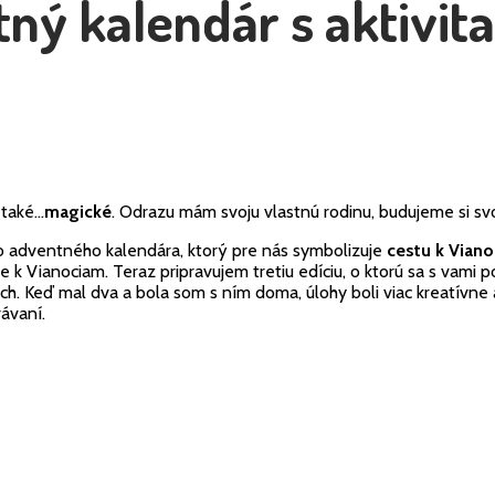
ý kalendár s aktivita
 také…
magické
. Odrazu mám svoju vlastnú rodinu, budujeme si svoj
ho adventného kalendára, ktorý pre nás symbolizuje
cestu k Vian
šie k Vianociam. Teraz pripravujem tretiu edíciu, o ktorú sa s vam
ch. Keď mal dva a bola som s ním doma, úlohy boli viac kreatívne 
ávaní.