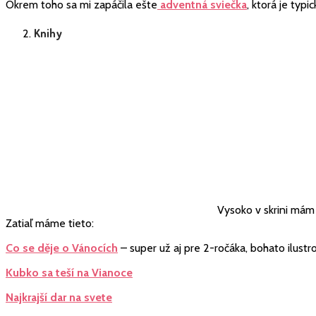
Okrem toho sa mi zapáčila ešte
adventná sviečka
, ktorá je typi
Knihy
Vysoko v skrini mám
Zatiaľ máme tieto:
Co se děje o Vánocích
– super už aj pre 2-ročáka, bohato ilustr
Kubko sa teší na Vianoce
Najkrajší dar na svete