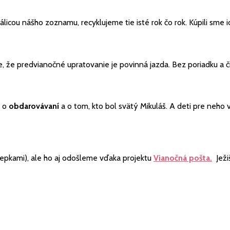
icou nášho zoznamu, recyklujeme tie isté rok čo rok. Kúpili sme i
e, že predvianočné upratovanie je povinná jazda. Bez poriadku a 
a o
obdarovávaní
a o tom, kto bol svätý Mikuláš. A deti pre neho 
lepkami), ale ho aj odošleme vďaka projektu
Vianočná pošta.
Ježi