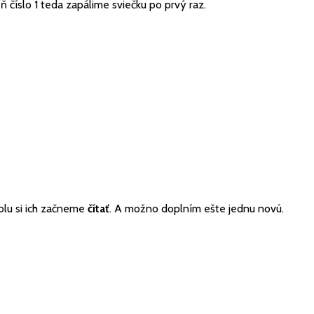
deň číslo 1 teda zapálime sviečku po prvý raz.
olu si ich začneme
čítať
. A možno doplním ešte jednu novú.