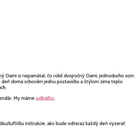
čný Dami si nepamätal, čo robil dvojročný Dami, jednoducho som
 deň doma schovám jednu postavičku a štýlom zima teplo
ch.
 kalendár. My máme
odtiaľto
.
u/šuflíčku inštrukcie, ako bude odteraz každý deň vyzerať