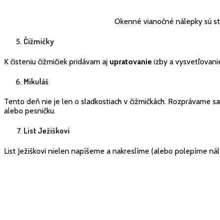
Okenné vianočné nálepky sú stál
Čižmičky
K čisteniu čižmičiek pridávam aj
upratovanie
izby a vysvetľovani
Mikuláš
Tento deň nie je len o sladkostiach v čižmičkách. Rozprávame s
alebo pesničku.
List Ježiškovi
List Ježiškovi nielen napíšeme a nakreslíme (alebo polepíme ná