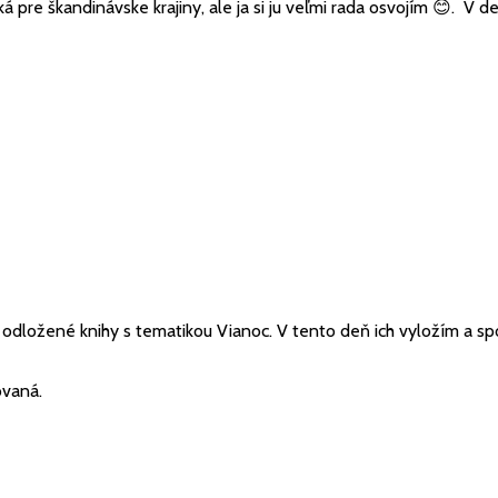
cká pre škandinávske krajiny, ale ja si ju veľmi rada osvojím 😊. V 
 odložené knihy s tematikou Vianoc. V tento deň ich vyložím a sp
ovaná.