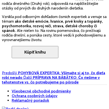
rodiča dnešného (Druhý rok), odpovedá na najdôležitejšie
otázky od prvých do druhých narodenín dieťatka.
Vznikla pod odborným dohľadom ôsmich expertiek a venuje sa
témam
ako detské emócie, hranice, prvé kroky a topánky,
psychomotorika, rozvoj reči, strava, detské choroby či
spánok.
Ale nielen to. Na rovinu pomenováva, čo prežívajú
rodičia dnešní, a ponúka cesty, ktoré vedú k pohodovejšiemu a
vyrovnanejšiemu životu.
Predošlý
POHYBOVÁ EXPERTKA: Všímajte si aj to, čo dieťa
robí nerado
Ďalší
PRÍPRAVA NA BÁBÄTKO: Čo riešime v
tehotenstve vs. čo potrebujeme po pôrode
Všeobecné obchodné podmienky
Ochrana osobných údajov
Reklamačný poriadok