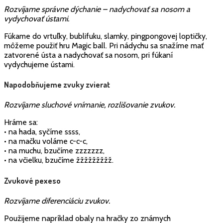
Rozvíjame správne dýchanie – nadychovať sa nosom a
vydychovať ústami.
Fúkame do vrtuľky, bublifuku, slamky, pingpongovej loptičky,
môžeme použiť hru Magic ball. Pri nádychu sa snažíme mať
zatvorené ústa a nadychovať sa nosom, pri fúkaní
vydychujeme ústami.
Napodobňujeme zvuky zvierat
Rozvíjame sluchové vnímanie, rozlišovanie zvukov.
Hráme sa:
• na hada, syčíme ssss,
• na mačku voláme c-c-c,
• na muchu, bzučíme zzzzzzz,
• na včielku, bzučíme žžžžžžžžž.
Zvukové pexeso
Rozvíjame diferenciáciu zvukov.
Použijeme napríklad obaly na hračky zo známych