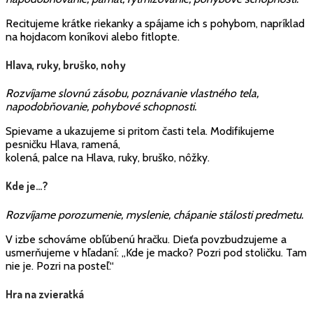
Recitujeme krátke riekanky a spájame ich s pohybom, napríklad
na hojdacom koníkovi alebo fitlopte.
Hlava, ruky, bruško, nohy
Rozvíjame slovnú zásobu, poznávanie vlastného tela,
napodobňovanie, pohybové schopnosti.
Spievame a ukazujeme si pritom časti tela. Modifikujeme
pesničku Hlava, ramená,
kolená, palce na Hlava, ruky, bruško, nôžky.
Kde je…?
Rozvíjame porozumenie, myslenie, chápanie stálosti predmetu.
V izbe schováme obľúbenú hračku. Dieťa povzbudzujeme a
usmerňujeme v hľadaní: „Kde je macko? Pozri pod stoličku. Tam
nie je. Pozri na posteľ.“
Hra na zvieratká