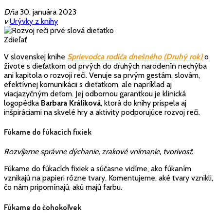
Dňa
30. januára 2023
v
Urývky z knihy
Zdieľať
V slovenskej knihe
Sprievodca rodiča dnešného (Druh
ý
rok)
o
živote s dieťatkom od prvých do druhých narodenín nechýba
ani kapitola o rozvoji reči. Venuje sa prvým gestám, slovám,
efektívnej komunikácii s dieťatkom, ale napríklad aj
viacjazyčným deťom. Jej odbornou garantkou je klinická
logopédka
Barbara Králiková
, ktorá do knihy prispela aj
inšpiráciami na skvelé hry a aktivity podporujúce rozvoj reči.
Fúkame do fúkacích fixiek
Rozvíjame správne dýchanie, zrakové vnímanie, tvorivosť.
Fúkame do fúkacích fixiek a súčasne vidíme, ako fúkaním
vznikajú na papieri rôzne tvary. Komentujeme, aké tvary vznikli,
čo nám pripomínajú, akú majú farbu.
Fúkame do čohokoľvek