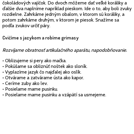
čokoládových vajíčok. Do dvoch môžeme dať veľké koráliky a
ďalšie dva naplníme napríklad pieskom. Ide o to, aby boli zvuky
rozdielne. Zahrkáme jedným obalom, v ktorom sú koráliky, a
potom zahrkáme druhým, v ktorom je piesok. Snažíme sa
podľa zvukov určiť páry.
Cvičíme s jazykom a robíme grimasy
Rozvíjame obratnosť artikulačného aparátu, napodobňovanie.
• Oblizujeme si pery ako mačka.
• Pokúšame sa obliznúť noštek ako sloník.
• Vyplazíme jazyk čo najďalej ako oslík.
• Otvárame a zatvárame ústa ako kapor.
• Ceríme zuby ako lev.
• Posielame mame pusinku.
• Posielame mame pusinku a vzápätí sa usmejeme.