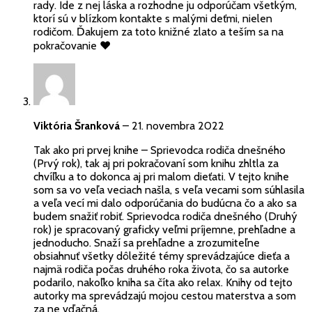
rady. Ide z nej láska a rozhodne ju odporúčam všetkým,
ktorí sú v blízkom kontakte s malými deťmi, nielen
rodičom. Ďakujem za toto knižné zlato a teším sa na
pokračovanie ♥️
Viktória Šranková
–
21. novembra 2022
Tak ako pri prvej knihe – Sprievodca rodiča dnešného
(Prvý rok), tak aj pri pokračovaní som knihu zhltla za
chvíľku a to dokonca aj pri malom dieťati. V tejto knihe
som sa vo veľa veciach našla, s veľa vecami som súhlasila
a veľa vecí mi dalo odporúčania do budúcna čo a ako sa
budem snažiť robiť. Sprievodca rodiča dnešného (Druhý
rok) je spracovaný graficky veľmi príjemne, prehľadne a
jednoducho. Snaží sa prehľadne a zrozumiteľne
obsiahnuť všetky dôležité témy sprevádzajúce dieťa a
najmä rodiča počas druhého roka života, čo sa autorke
podarilo, nakoľko kniha sa číta ako relax. Knihy od tejto
autorky ma sprevádzajú mojou cestou materstva a som
za ne vďačná.