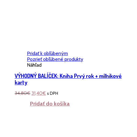
Pridať k obľúbeným
Pozrieť obľúbené produkty
Náhľad
VÝHODNÝ BALÍČEK: Kniha Prvý rok + míľnikové
karty
34,80
€
31,40
€
s DPH
Pridať do košíka