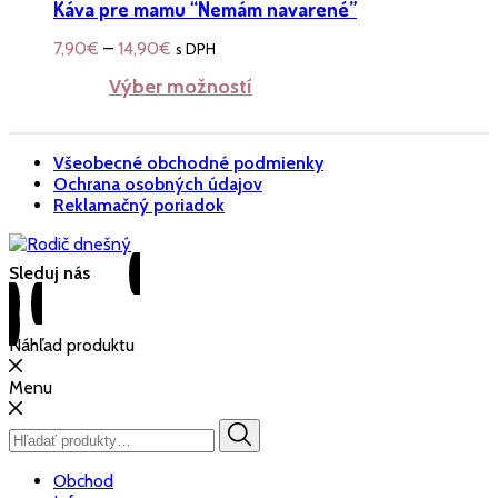
Káva pre mamu “Nemám navarené”
7,90
€
–
14,90
€
s DPH
Výber možností
Všeobecné obchodné podmienky
Ochrana osobných údajov
Reklamačný poriadok
Náhľad produktu
Menu
Hľadať:
Obchod