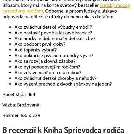
Bilbaom, ktorý má na konte svetový bestseller
Detský mozog
vysvetlený rodičom
. Odborne, a pritom ľudsky a láskavo
odpovedá na dôležité otázky druhého roka s dieťaťom.
Ako zvládnuť detské výbuchy emócií?
Ako nastaviť pevné a láskavé hranice?
Aké hračky je dobré mať v detskej izbe?
Ako podporiť prvé kroky?
Aké topánky vybrať?
Ako pokračuje psychomotorický vývin?
Ako sa rozvíja slovná zásoba?
Ako byť pohodovejším rodičom?
Ako zdravo variť pre celú rodinu?
Ako zvládnuť detské choroby a nehody?
Ako vyzerá prechod z dvoch spánkov na jeden?
Počet strán: 184
Väzba: Brožovaná
Rozmer: 165 x 229
6 recenzií k
Kniha Sprievodca rodiča