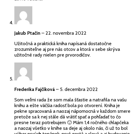
Jakub Ptačin
–
22. novembra 2022
Užitočná a praktická kniha napísaná dostatočne
zrozumiteľne aj pre nás otcov a ktorá v sebe skrýva
užitočné rady nielen pre prvorodičov.
Frederika Fajčíková
–
5. decembra 2022
Som veľmi rada že som mala šťastie a natrafila na vašu
knihu a ešte väčšia radosť bola po otvorení. Kniha je
pekne spracovaná a naozaj nápomocná v každom smere
pretože sa k nej stále dá vrátiť spať a pohľadať to čo
presne teraz potrebujem 🙂 Mám 1,4 ročného chlapčeka
a naozaj všetko v knihe sa deje aj okolo nás, či už to bol
výber prvých topánok, prvé gestá a slová a aj budovanie