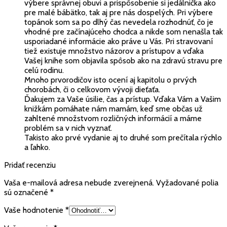
výbere správnej obuvi a prispôsobenie si jedálnička ako
pre malé bábätko, tak aj pre nás dospelých. Pri výbere
topánok som sa po dlhý čas nevedela rozhodnúť, čo je
vhodné pre začínajúceho chodca a nikde som nenašla tak
usporiadané informácie ako práve u Vás. Pri stravovaní
tiež existuje množstvo názorov a prístupov a vďaka
Vašej knihe som objavila spôsob ako na zdravú stravu pre
celú rodinu.
Mnoho prvorodičov isto ocení aj kapitolu o prvých
chorobách, či o celkovom vývoji dieťaťa.
Ďakujem za Vaše úsilie, čas a prístup. Vďaka Vám a Vašim
knižkám pomáhate nám mamám, keď sme občas už
zahltené množstvom rozličných informácií a máme
problém sa v nich vyznať.
Takisto ako prvé vydanie aj to druhé som prečítala rýchlo
a ľahko.
Pridať recenziu
Vaša e-mailová adresa nebude zverejnená.
Vyžadované polia
sú označené
*
Vaše hodnotenie
*