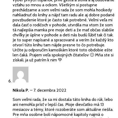
vzťahu so mnou a ockom. Všetkým si postupne
prechádzame a som veľmi rada že som mohla hocikedy
nahliadnuť do knihy a nájsť tam radu ale aj dobre podané
povzbudenie ktoré je často tak potrebné. Veľmi veľa mi
dala časť o rodičoch v pohode, utvrdila ma vtom že som
tá najlepšia mamka pre moje deti a že mať občas slabšie
chvíľky je úplne v pohode a deti nás budú ľúbiť tak či tak.
Je to super napísané a spracované a verím že každý kto
otvorí túto knihu tam nájde presne to čo potrebuje.
Určite ju odporučím kamoškám ktoré toto obdobie ešte
len čaká. Prajem veľa spokojných čitateľov 🙂 Mňa ste si
získali, ja už patrím k nim 💚
Nikola P.
–
7. decembra 2022
Som veľmi rada, že sa mi dostala táto kniha do rúk, lebo
ani nemohla prísť v lepší čas. Moje dievčatko má 13
mesiacov a témy, ktoré rozoberáte som aktuálne riešila.
Pre mňa osobne boli nápomocné kapitoly najmä o