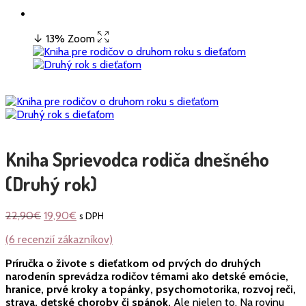
↓ 13%
Zoom
Kniha Sprievodca rodiča dnešného
(Druhý rok)
22,90
€
19,90
€
s DPH
(
6
recenzií zákazníkov)
Príručka o živote s dieťatkom od prvých do druhých
narodenín sprevádza rodičov témami ako detské emócie,
hranice, prvé kroky a topánky, psychomotorika, rozvoj reči,
strava, detské choroby či spánok.
Ale nielen to. Na rovinu