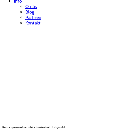
Info
O nás
Blog
Partneri
Kontakt
Kniha Sprievodca rodiča dnešného (Druhý rok)