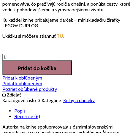
pomenováva, čo prežívajú rodičia dnešní, a ponúka cesty, ktoré
vedú k pohodovejšiemu a vyrovnanejšiemu životu.
Ku každej knihe pribaľujeme darček – miniskladačku žirafky
LEGO® DUPLO®
Ukážku si môžete stiahnuť
TU.
množstvo
Kniha
Sprievodca
Pridať do košíka
rodiča
Pridať k obľúbeným
dnešného
Pridať k obľúbeným
(Druhý
Pozrieť obľúbené produkty
rok)
Zdieľať
Katalógové číslo:
3
Kategórie:
Knihy a darčeky
Popis
Recenzie (6)
Autorka na knihe spolupracovala s ôsmimi slovenskými
expertkami a so španielskym neuropsychológom Álvarom