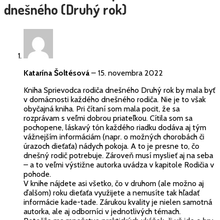
dnešného (Druhý rok)
Katarína Šoltésová
–
15. novembra 2022
Kniha Sprievodca rodiča dnešného Druhý rok by mala byť
v domácnosti každého dnešného rodiča. Nie je to však
obyčajná kniha. Pri čítaní som mala pocit, že sa
rozprávam s veľmi dobrou priateľkou. Cítila som sa
pochopene, láskavý tón každého riadku dodáva aj tým
vážnejším informáciám (napr. o možných chorobách či
úrazoch dieťaťa) nádych pokoja. A to je presne to, čo
dnešný rodič potrebuje. Zároveň musí myslieť aj na seba
– a to veľmi výstižne autorka uvádza v kapitole Rodičia v
pohode.
V knihe nájdete asi všetko, čo v druhom (ale možno aj
ďalšom) roku dieťaťa využijete a nemusíte tak hľadať
informácie kade-tade. Zárukou kvality je nielen samotná
autorka, ale aj odborníci v jednotlivých témach.