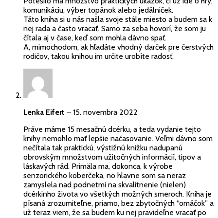
Potešilo ma množstvo praktických ukážok, či už ide o hry,
komunikáciu, výber topánok alebo jedálniček.
Táto kniha si u nás našla svoje stále miesto a budem sa k
nej rada a často vracať. Samo za seba hovorí, že som ju
čítala aj v čase, keď som mohla dávno spať.
A, mimochodom, ak hľadáte vhodný darček pre čerstvých
rodičov, takou knihou im určite urobíte radosť.
Lenka Eifert
–
15. novembra 2022
Práve máme 15 mesačnú dcérku, a teda vydanie tejto
knihy nemohlo mať lepšie načasovanie. Veľmi dávno som
nečítala tak praktickú, výstižnú knižku nadupanú
obrovským množstvom užitočných informácií, tipov a
láskavých rád. Primäla ma, dokonca, k výrobe
senzorického koberčeka, no hlavne som sa neraz
zamyslela nad podnetmi na skvalitnenie (nielen)
dcérkinho života vo všetkých možných smeroch. Kniha je
písaná zrozumiteľne, priamo, bez zbytočných “omáčok” a
už teraz viem, že sa budem ku nej pravideľne vracať po