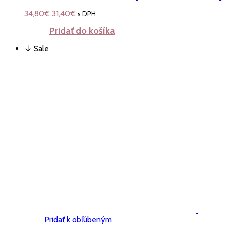
34,80
€
31,40
€
s DPH
Pridať do košíka
↓ Sale
Pridať k obľúbeným