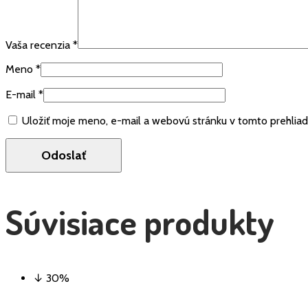
Vaša recenzia
*
Meno
*
E-mail
*
Uložiť moje meno, e-mail a webovú stránku v tomto prehlia
Súvisiace produkty
↓ 30%