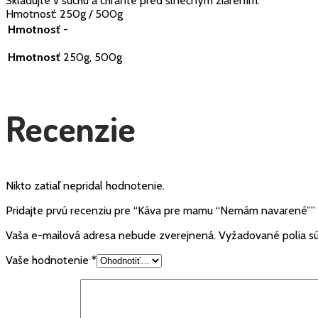
Skladujte v suchu a chráňte pred slnečným žiarením.
Hmotnosť: 250g / 500g
Hmotnosť
-
Hmotnosť
250g, 500g
Recenzie
Nikto zatiaľ nepridal hodnotenie.
Pridajte prvú recenziu pre “Káva pre mamu “Nemám navarené””
Vaša e-mailová adresa nebude zverejnená.
Vyžadované polia 
Vaše hodnotenie
*