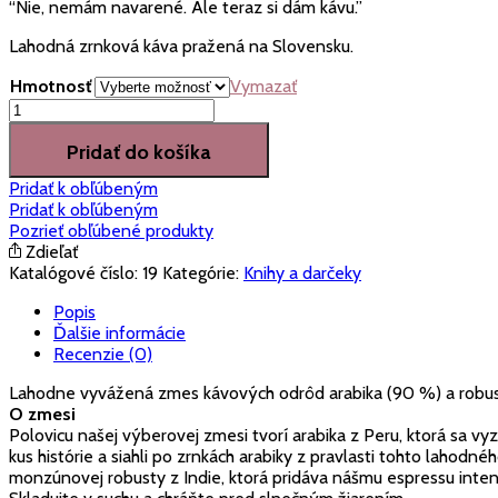
“Nie, nemám navarené. Ale teraz si dám kávu.”
Lahodná zrnková káva pražená na Slovensku.
Hmotnosť
Vymazať
množstvo
Káva
pre
Pridať do košíka
mamu
Pridať k obľúbeným
"Nemám
Pridať k obľúbeným
navarené"
Pozrieť obľúbené produkty
Zdieľať
Katalógové číslo:
19
Kategórie:
Knihy a darčeky
Popis
Ďalšie informácie
Recenzie (0)
Lahodne vyvážená zmes kávových odrôd arabika (90 %) a robusta (
O zmesi
Polovicu našej výberovej zmesi tvorí arabika z Peru, ktorá sa v
kus histórie a siahli po zrnkách arabiky z pravlasti tohto lahod
monzúnovej robusty z Indie, ktorá pridáva nášmu espressu inten