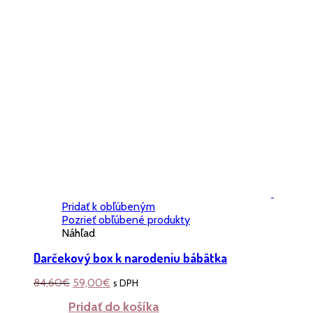
Pridať k obľúbeným
Pozrieť obľúbené produkty
Náhľad
Darčekový box k narodeniu bábätka
84,60
€
59,00
€
s DPH
Pridať do košíka