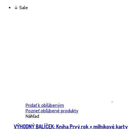
↓ Sale
Pridať k obľúbeným
Pozrieť obľúbené produkty
Náhľad
VÝHODNÝ BALÍČEK: Kniha Prvý rok + míľnikové karty