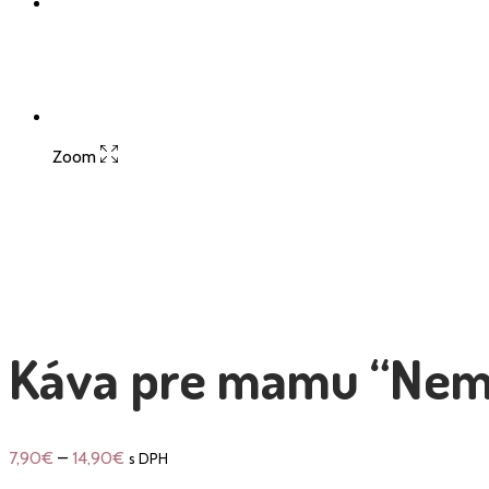
Zoom
Káva pre mamu “Nem
7,90
€
–
14,90
€
s DPH