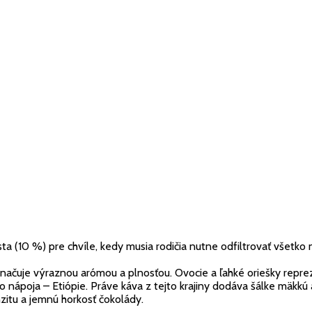
10 %) pre chvíle, kedy musia rodičia nutne odfiltrovať všetko nav
yznačuje výraznou arómou a plnosťou. Ovocie a ľahké oriešky repre
ného nápoja – Etiópie. Práve káva z tejto krajiny dodáva šálke mä
zitu a jemnú horkosť čokolády.