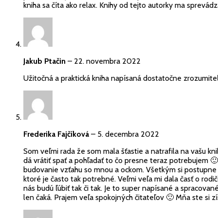
kniha sa číta ako relax. Knihy od tejto autorky ma sprevá
Jakub Ptačin
–
22. novembra 2022
Užitočná a praktická kniha napísaná dostatočne zrozumiteľ
Frederika Fajčíková
–
5. decembra 2022
Som veľmi rada že som mala šťastie a natrafila na vašu kn
dá vrátiť spať a pohľadať to čo presne teraz potrebujem 🙂
budovanie vzťahu so mnou a ockom. Všetkým si postupne 
ktoré je často tak potrebné. Veľmi veľa mi dala časť o rod
nás budú ľúbiť tak či tak. Je to super napísané a spracov
len čaká. Prajem veľa spokojných čitateľov 🙂 Mňa ste si zís