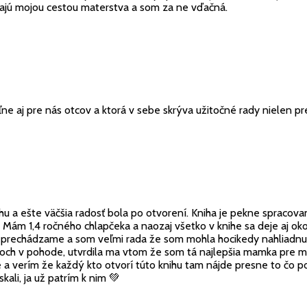
dzajú mojou cestou materstva a som za ne vďačná.
ne aj pre nás otcov a ktorá v sebe skrýva užitočné rady nielen pr
ihu a ešte väčšia radosť bola po otvorení. Kniha je pekne sprac
 Mám 1,4 ročného chlapčeka a naozaj všetko v knihe sa deje aj okol
prechádzame a som veľmi rada že som mohla hocikedy nahliadnuť 
ičoch v pohode, utvrdila ma vtom že som tá najlepšia mamka pre mo
ané a verím že každý kto otvorí túto knihu tam nájde presne to čo
kali, ja už patrím k nim 💚