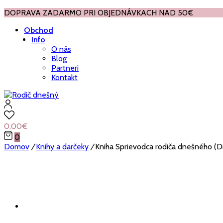
DOPRAVA ZADARMO PRI OBJEDNÁVKACH NAD 50€
Obchod
Info
O nás
Blog
Partneri
Kontakt
0,00
€
0
Domov
/
Knihy a darčeky
/
Kniha Sprievodca rodiča dnešného (D