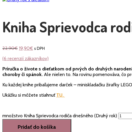
Kniha Sprievodca rod
22,90
€
19,90
€
s DPH
(
6
recenzií zákazníkov)
Príručka o živote s dieťatkom od prvých do druhých narodení
choroby či spánok.
Ale nielen to. Na rovinu pomenováva, čo pr
Ku každej knihe pribaľujeme darček – miniskladačku žirafky 
Ukážku si môžete stiahnuť
TU.
množstvo Kniha Sprievodca rodiča dnešného (Druhý rok)
Pridať do košíka