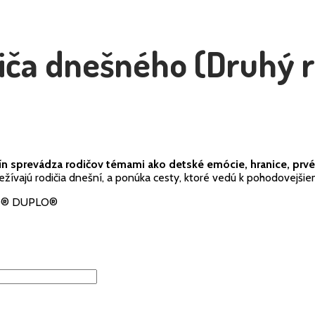
iča dnešného (Druhý 
n sprevádza rodičov témami ako detské emócie, hranice, prvé 
ežívajú rodičia dnešní, a ponúka cesty, ktoré vedú k pohodovejši
LEGO® DUPLO®