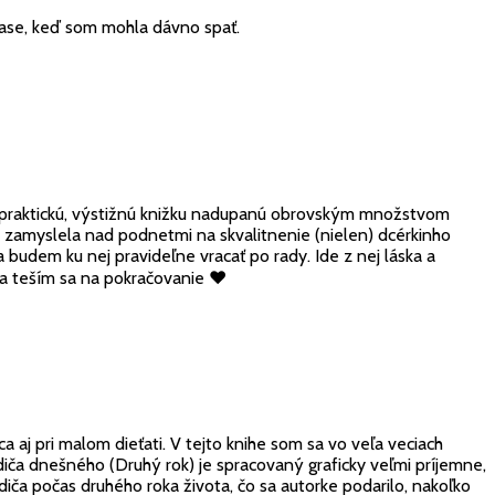
 čase, keď som mohla dávno spať.
k praktickú, výstižnú knižku nadupanú obrovským množstvom
z zamyslela nad podnetmi na skvalitnenie (nielen) dcérkinho
budem ku nej pravideľne vracať po rady. Ide z nej láska a
 a teším sa na pokračovanie ♥️
ca aj pri malom dieťati. V tejto knihe som sa vo veľa veciach
diča dnešného (Druhý rok) je spracovaný graficky veľmi príjemne,
ča počas druhého roka života, čo sa autorke podarilo, nakoľko