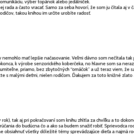
komunikáciu, výber topánok alebo jedálniček.
nej rada a často vracať. Samo za seba hovorí, že som ju čítala aj v
ičov, takou knihou im určite urobíte radosť.
y nemohlo mať lepšie načasovanie. Veľmi dávno som nečítala ta
 dokonca, k výrobe senzorického koberčeka, no hlavne som sa nera
miteľne, priamo, bez zbytočných “omáčok” a už teraz viem, že sa 
te s malými deťmi, nielen rodičom. Ďakujem za toto knižné zlato
rok), tak aj pri pokračovaní som knihu zhltla za chvíľku a to dokon
orúčania do budúcna čo a ako sa budem snažiť robiť. Sprievodca ro
 obsiahnuť všetky dôležité témy sprevádzajúce dieťa a najmä rodi