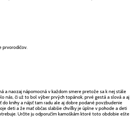
e prvorodičov.
ovaná a naozaj nápomocná v každom smere pretože sa k nej stále
o nás, či už to bol výber prvých topánok, prvé gestá a slová a aj
do knihy a nájsť tam radu ale aj dobre podané povzbudenie
je deti a že mať občas slabšie chvíľky je úplne v pohode a deti
 potrebuje. Určite ju odporučím kamoškám ktoré toto obdobie ešte