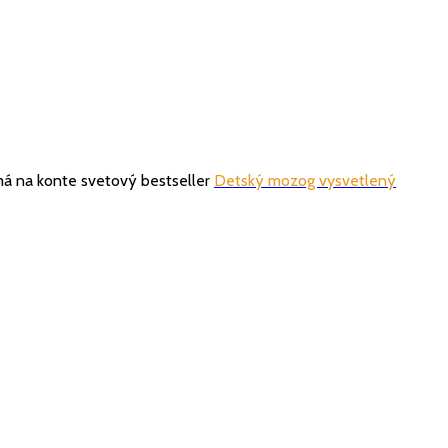
má na konte svetový bestseller
Detský mozog vysvetlený