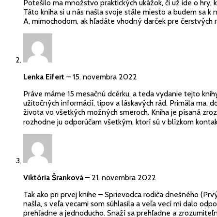
Potešilo ma množstvo praktických ukážok, či už ide o hry, 
Táto kniha si u nás našla svoje stále miesto a budem sa k 
A, mimochodom, ak hľadáte vhodný darček pre čerstvých rod
Lenka Eifert
–
15. novembra 2022
Práve máme 15 mesačnú dcérku, a teda vydanie tejto knih
užitočných informácií, tipov a láskavých rád. Primäla ma,
života vo všetkých možných smeroch. Kniha je písaná zrozu
rozhodne ju odporúčam všetkým, ktorí sú v blízkom kontak
Viktória Šranková
–
21. novembra 2022
Tak ako pri prvej knihe – Sprievodca rodiča dnešného (Prvý 
našla, s veľa vecami som súhlasila a veľa vecí mi dalo odp
prehľadne a jednoducho. Snaží sa prehľadne a zrozumiteľne