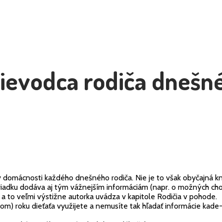
ievodca rodiča dnešn
domácnosti každého dnešného rodiča. Nie je to však obyčajná kni
riadku dodáva aj tým vážnejším informáciám (napr. o možných choro
 a to veľmi výstižne autorka uvádza v kapitole Rodičia v pohode.
om) roku dieťaťa využijete a nemusíte tak hľadať informácie kade-t