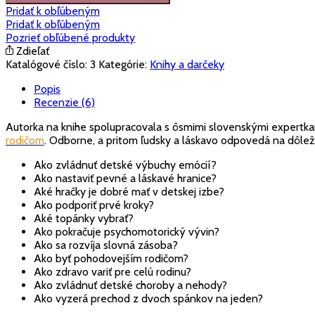
Pridať k obľúbeným
Pridať k obľúbeným
Pozrieť obľúbené produkty
Zdieľať
Katalógové číslo:
3
Kategórie:
Knihy a darčeky
Popis
Recenzie (6)
Autorka na knihe spolupracovala s ôsmimi slovenskými expertk
rodičom
. Odborne, a pritom ľudsky a láskavo odpovedá na dôlež
Ako zvládnuť detské výbuchy emócií?
Ako nastaviť pevné a láskavé hranice?
Aké hračky je dobré mať v detskej izbe?
Ako podporiť prvé kroky?
Aké topánky vybrať?
Ako pokračuje psychomotorický vývin?
Ako sa rozvíja slovná zásoba?
Ako byť pohodovejším rodičom?
Ako zdravo variť pre celú rodinu?
Ako zvládnuť detské choroby a nehody?
Ako vyzerá prechod z dvoch spánkov na jeden?